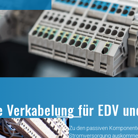
e Verkabelung für EDV un
Zu den passiven Komponenten
Stromversorgung auskommen.