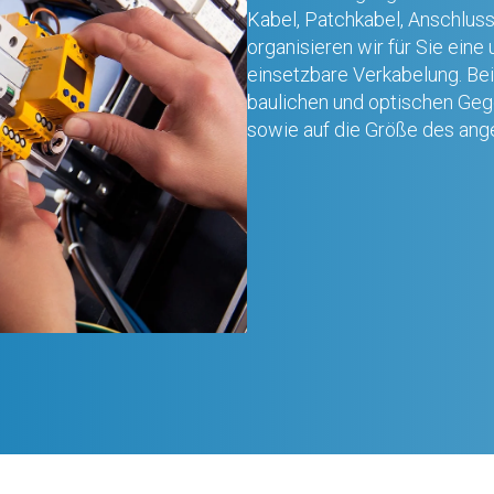
Kabel, Patchkabel, Anschlus
organisieren wir für Sie eine
einsetzbare Verkabelung. Bei 
baulichen und optischen Geg
sowie auf die Größe des ang